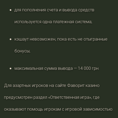
для пополнения счета и вывода средств
используется одна платежная система;
кэшаут невозможен, пока есть не отыгранные
бонусы;
максимальная сумма вывода — 14 000 грн.
Для азартных игроков на сайте Фаворит казино
предусмотрен раздел «Ответственная игра», где
оказывают помощь игрокам с игровой зависимостью.