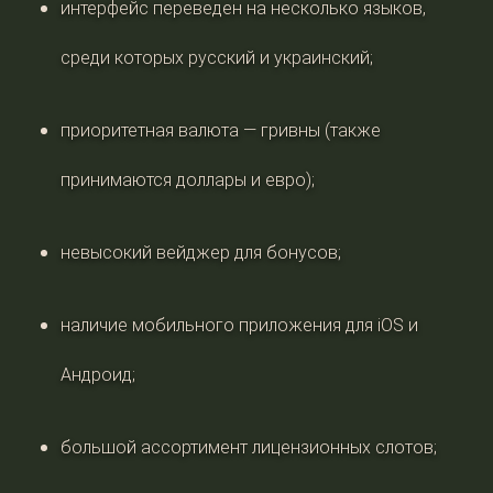
интерфейс переведен на несколько языков,
среди которых русский и украинский;
приоритетная валюта — гривны (также
принимаются доллары и евро);
невысокий вейджер для бонусов;
наличие мобильного приложения для iOS и
Андроид;
большой ассортимент лицензионных слотов;