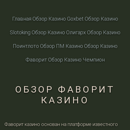
Главная
Обзор Казино Goxbet
Обзор Казино
Slotoking
Обзор Казино Олигарх
Обзор Казино
Поинтлото
Обзор ПM Казино
Обзор Казино
Фаворит
Обзор Казино Чемпион
ОБЗОР ФАВОРИТ
КАЗИНО
Фаворит казино основан на платформе известного