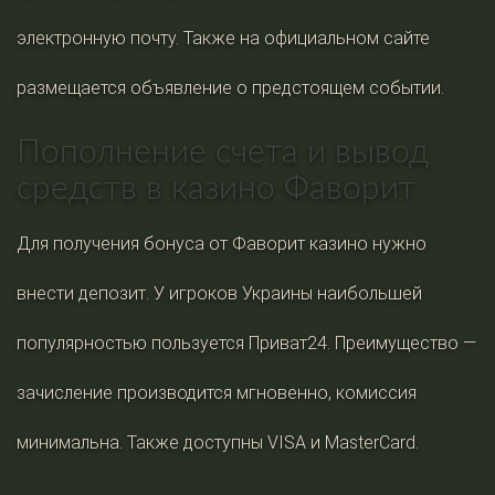
электронную почту. Также на официальном сайте
размещается объявление о предстоящем событии.
Пополнение счета и вывод
средств в казино Фаворит
Для получения бонуса от Фаворит казино нужно
внести депозит. У игроков Украины наибольшей
популярностью пользуется Приват24. Преимущество —
зачисление производится мгновенно, комиссия
минимальна. Также доступны VISA и MasterCard.