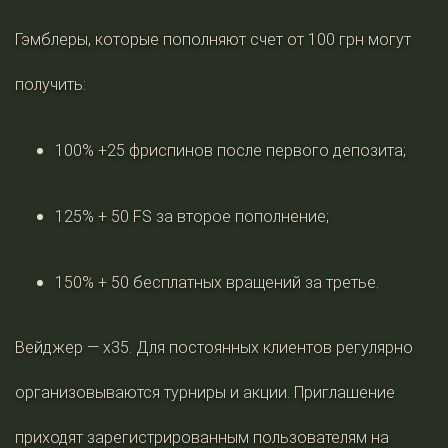
Гэмблеры, которые пополняют счет от 100 грн могут
получить:
100% +25 фриспинов после первого депозита;
125% + 50 FS за второе пополнение;
150% + 50 бесплатных вращений за третье.
Вейджер — х35. Для постоянных клиентов регулярно
организовываются турниры и акции. Приглашение
приходят зарегистрированным пользователям на