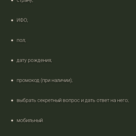
страну;
ИФО;
пол;
дату рождения;
промокод (при наличии);
выбрать секретный вопрос и дать ответ на него;
мобильный.