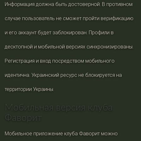
Информация должна быть достоверной. В противном
случае пользователь не сможет пройти верификацию
и его аккаунт будет заблокирован. Профили в
десктопной и мобильной версиях синхронизированы.
Регистрация и вход посредством мобильного
идентична. Украинский ресурс не блокируется на
территории Украины.
Мобильная версия клуба
Фаворит
Мобильное приложение клуба Фаворит можно