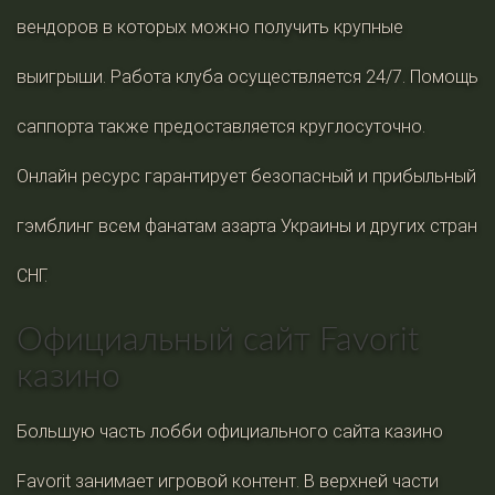
вендоров в которых можно получить крупные
выигрыши. Работа клуба осуществляется 24/7. Помощь
саппорта также предоставляется круглосуточно.
Онлайн ресурс гарантирует безопасный и прибыльный
гэмблинг всем фанатам азарта Украины и других стран
СНГ.
Официальный сайт Favorit
казино
Большую часть лобби официального сайта казино
Favorit занимает игровой контент. В верхней части