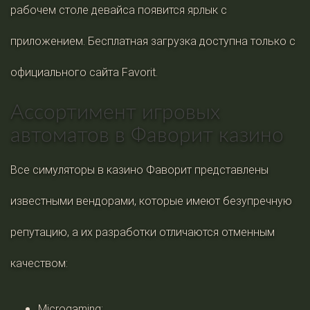
рабочем столе девайса появится ярлык с
приложением. Бесплатная загрузка доступна только с
официального сайта Favorit.
Ассортимент игровых
автоматов в Фаворит казино
Все симуляторы в казино Фаворит представлены
известными вендорами, которые имеют безупречную
репутацию, а их разработки отличаются отменным
качеством:
Microgaming;