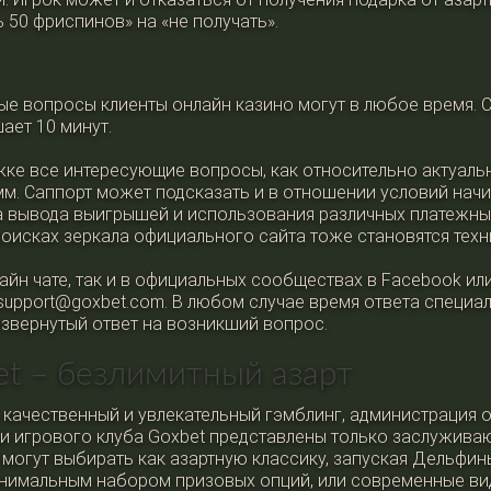
 50 фриспинов» на «не получать».
е вопросы клиенты онлайн казино могут в любое время. С
ает 10 минут.
жке все интересующие вопросы, как относительно актуальн
м. Саппорт может подсказать и в отношении условий нач
а вывода выигрышей и использования различных платежны
 поисках зеркала официального сайта тоже становятся тех
йн чате, так и в официальных сообществах в Facebook или
support@goxbet.com.
В любом случае время ответа специал
азвернутый ответ на возникший вопрос.
t – безлимитный азарт
качественный и увлекательный гэмблинг, администрация о
ции игрового клуба Goxbet представлены только заслужив
могут выбирать как азартную классику, запуская Дельфины
инимальным набором призовых опций, или современные в