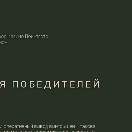
ор Казино Поинтлото
ион
ЛЯ ПОБЕДИТЕЛЕЙ
 и оперативный вывод выигрышей – такова