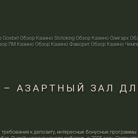
о Goxbet
Обзор Казино Slotoking
Обзор Казино Олигарх
Обз
зор ПM Казино
Обзор Казино Фаворит
Обзор Казино Чемп
 – АЗАРТНЫЙ ЗАЛ Д
 требования к депозиту, интересные бонусные программы