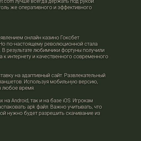
et.com
лучше всегда держать под рукой.
столь же оперативного и эффективного
оявлением онлайн казино Гоксбет
 Но по-настоящему революционной стала
 В результате любимчики фортуны получили
а к интернету и качественного современного
тавку на адаптивный сайт. Развлекательный
планшетов. Используя мобильную версию,
в любое время.
на Android, так и на базе iOS. Игрокам
спаковать apk файл. Важно учитывать, что
ой нужно будет разрешить скачивание из