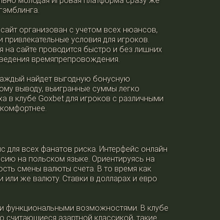
ельно молодая игровая платформа сразу же
гэмблинга.
 сайт организован с учетом всех нюансов,
 привлекательные условия для игроков.
я на сайте проводится быстро и без лишних
роведения времяпрепровождения.
 каждый найдет выгодную бонусную
ному выводу, выигранные суммы легко
ха в клубе Goxbet для игроков с различными
 комфортнее.
с для всех фанатов риска. Интерфейс онлайн
рсию на польском языке. Ориентируясь на
сть смены валюты счета. В то время как
 или же валюту. Ставки в долларах и евро
 и функциональными возможностями. В клубе
о считающиеся азартной классикой, такие