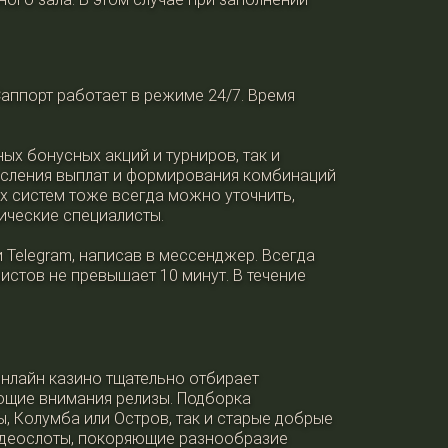
аппорт работает в режиме 24/7. Время
ых бонусных акций и турниров, так и
исления выплат и формирования комбинаций
х систем тоже всегда можно уточнить,
нические специалисты.
 Telegram, написав в мессенджер. Всегда
истов не превышает 10 минут. В течение
нлайн казино тщательно отбирает
ающие внимания релизы. Подборка
, Колумба или Остров, так и старые добрые
идеослоты, покоряющие разнообразие