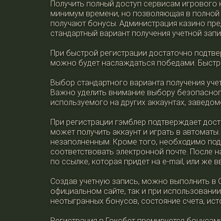
Получить полный доступ сервисам игрового 
минимум времени, но позволяющая в полной 
получают бонусы. Администрация казино пр
стандартный вариант получения учетной запи
При быстрой регистрации достаточно подтве
можно будет наслаждаться победами. Быстра
Выбор стандартного варианта получения учет
Важно уделить внимание выбору безопасног
используемого на других аккаунтах, заведом
При регистрации гэмблер подтверждает дост
может получить аккаунт и играть в автоматы
незаполненным. Кроме того, необходимо под
соответствовать электронной почте. После н
по ссылке, которая придет на e-mail, или же 
Создав учетную запись, можно выполнить в 
официальном сайте, так и при использовании
неотыгранных бонусов, состояние счета, ист
Регистрация в Гоксбет премируется бонусами.