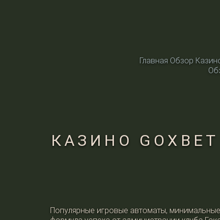
Главная
Обзор Казин
Об
КАЗИНО GOXBET
Популярные игровые автоматы, минимальные