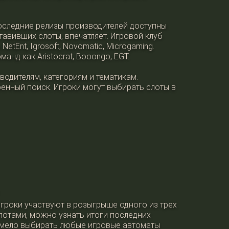
Последние релизы производителей доступны
авивших слоты, впечатляет. Игровой клуб
Ent, Igrosoft, Novomatic, Microgaming.
нд как Aristocrat, Booongo, EGT.
одителям, категориям и тематикам.
енный поиск. Игроки могут выбирать слоты в
гроки участвуют в розыгрыше одного из трех
потами, можно узнать итоги последних
 смело выбирать любые игровые автоматы