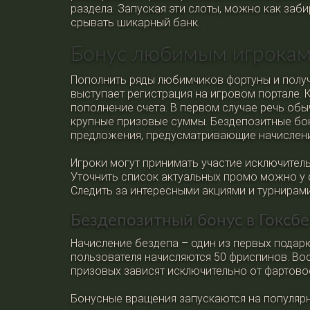
раздела. Запуская эти слоты, можно как заб
срывать шикарный банк.
Бонус любимым игрокам
Пополнить ряды любимчиков фортуны и полу
выступает регистрация на игровом портале. 
пополнение счета. В первом случае речь об
крупные призовые суммы. Бездепозитные бон
предложения, предусматривающие начислени
Игроки могут принимать участие исключител
Уточнить список актуальных промо можно у 
Следить за интересными акциями и турнирам
Бездепозитный бонус в Гоксбе
Начисление бездепа – один из первых подарк
пользователя начисляются 50 фриспинов. В
призовых зависят исключительно от фартово
Бонусные вращения запускаются на популярно