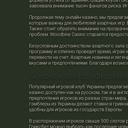
формула успеха от администрации клуба Гокс
завоевала внимание тысяч фанатов риска. И
Продолжая тему онлайн-казино, мы предлага
которые важны для любителей азартных игр.
Также стоит обратить внимание на прозрачно
проблем. Woodbine Casino старается предос
Безусловным достоинством азартного зала 
программу и отлично проведет время, играя 
перевести на счет. Азартные новинки и леге
вкусами и предпочтениями. Благодаря возмо
Goxbet казино: официал
Популярный игровой клуб Украины предлагае
казино доступен как на русском, так и в ан
предпочтения игроков из разных стран мира,
гэмблеры из Украины делают ставки в гривна
удобны для игроков из государств Европы.
В распоряжении игроков свыше 500 слотов 
Гоиксбет можно выбрать как последние нови