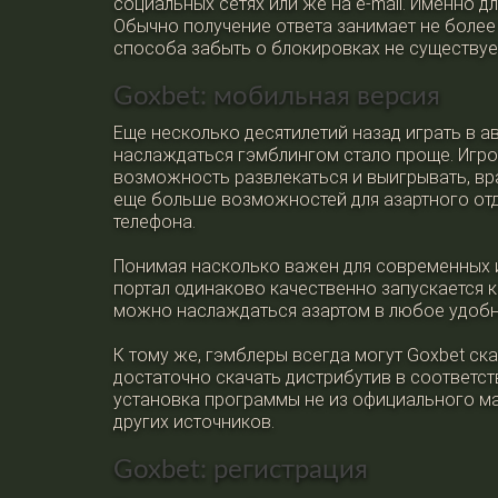
социальных сетях или же на e-mail. Именно д
Обычно получение ответа занимает не более 
способа забыть о блокировках не существуе
Goxbet: мобильная версия
Еще несколько десятилетий назад играть в а
наслаждаться гэмблингом стало проще. Игро
возможность развлекаться и выигрывать, вр
еще больше возможностей для азартного отд
телефона.
Понимая насколько важен для современных и
портал одинаково качественно запускается 
можно наслаждаться азартом в любое удобно
К тому же, гэмблеры всегда могут Goxbet ска
достаточно скачать дистрибутив в соответст
установка программы не из официального ма
других источников.
Goxbet: регистрация