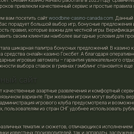
бет. Онлайн казино начало работать в 2025 году. Сравнит
гроков привлекли качественный сервис и простые правила 
ем вам посетить сайт
woodbine-casino-canada.com
. Данный
 Вас порадует большой выбор игр, бонусные предложения и
сть правил, которые важны для честной игры. Верификаци
тавить своим клиентам наиболее выгодные условия для п
стала шикарная палитра бонусных предложений. В казино
на средства онлайн казино Гоксбет. А благодаря оператив
ндарные игровые автоматы – гарантия увлекательного отды
жности выбора ставок в гривнах гэмблинг становится еще
ьный сайт
т качественные азартные развлечения и комфортный серви
глоязычном варианте. При желании игроки могут выбрать ве
 администрация игрового клуба предусмотрела и возможно
х, пользователям из стран СНГ удобнее использовать рубли
различных тематик и сюжетов, отличающихся исполнением
нки известных производителей, так и аппараты, заслуженн