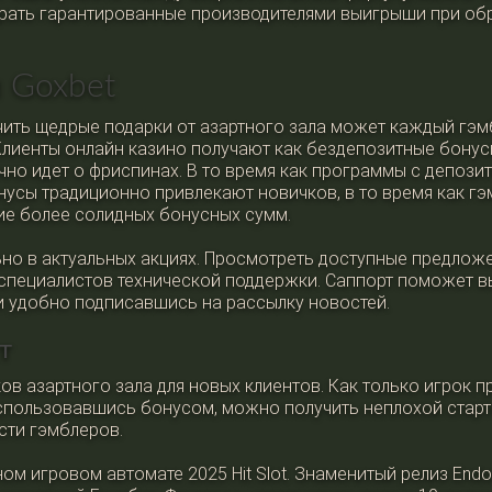
ирать гарантированные производителями выигрыши при обр
 Goxbet
чить щедрые подарки от азартного зала может каждый гэ
Клиенты онлайн казино получают как бездепозитные бонус
ычно идет о фриспинах. В то время как программы с депоз
усы традиционно привлекают новичков, в то время как г
е более солидных бонусных сумм.
ьно в актуальных акциях. Просмотреть доступные предложе
специалистов технической поддержки. Саппорт поможет в
и удобно подписавшись на рассылку новостей.
т
ов азартного зала для новых клиентов. Как только игрок п
оспользовавшись бонусом, можно получить неплохой старт
сти гэмблеров.
м игровом автомате 2025 Hit Slot. Знаменитый релиз Endor